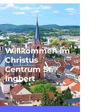
Christus Centrum Sankt
Ingbert
Willkommen im
Christus
Centrum St.
Ingbert