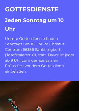
GOTTESDIENSTE
Jeden Sonntag um 10
Uhr
Unsere Gottesdienste finden
Sonntags um 10 Uhr im Christus
Centrum 66386 Sankt Ingbert
(Josefstalerstr. 81, statt. Davor ist jeder
ab 9 Uhr zum gemeinsamen
Frühstück vor dem Gottesdienst
eingeladen.